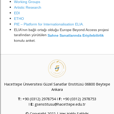
Working Groups
Artistic Research
EDI
ETHO
PIE – Platform for Internationalisation ELIA
.
ELIA'nın bağlı ortağı olduğu Europe Beyond Access projesi
tarafından yürütülen
Sahne Sanatlarında Erişilebilirlik
konulu anket.
Hacettepe Üniversitesi Güzel Sanatlar Enstitüsü 06800 Beytepe
Ankara
T:
+90 (0312) 2978754 I
F:
+90 (0312) 2978753
I
E:
gsenstitusu@hacettepe.edu.tr
© Copyright 2022 | Her Hakkı Saklıdır