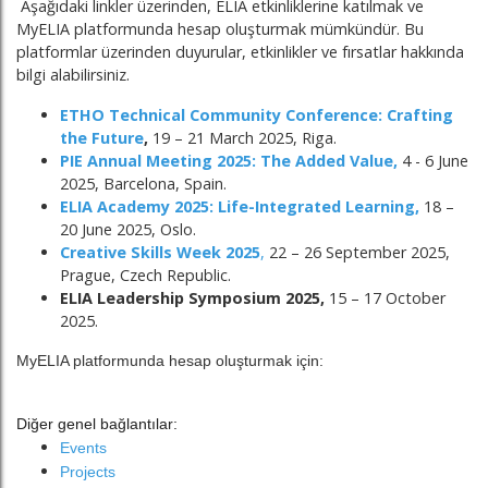
Aşağıdaki linkler üzerinden, ELIA etkinliklerine katılmak ve
MyELIA platformunda hesap oluşturmak mümkündür. Bu
platformlar üzerinden duyurular, etkinlikler ve fırsatlar hakkında
bilgi alabilirsiniz.
ETHO Technical Community Conference: Crafting
the Future
,
19 – 21 March 2025, Riga.
PIE Annual Meeting 2025: The Added Value
,
4 - 6 June
2025, Barcelona, Spain.
ELIA Academy 2025: Life-Integrated Learning
,
18 –
20 June 2025, Oslo.
Creative Skills Week 2025
,
22 – 26 September 2025,
Prague, Czech Republic.
ELIA Leadership Symposium 2025,
15 – 17 October
2025.
MyELIA platformunda hesap oluşturmak için:
Diğer genel bağlantılar:
Events
Projects