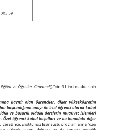
0003 59
 Eğitim ve Öğretim Yönetmeliği
”nin 31 inci maddesinin
mına kayıtlı olan öğrenciler, diğer yükseköğretim
alı başkanlığının onayı ile özel öğrenci olarak kabul
ldığı ve başarılı olduğu derslerin muafiyet işlemleri
r. Özel öğrenci kabul koşulları ve bu konudaki diğer
gereğince, Enstitümüz lisansüstü programlarına “
özel
nın yüksek lisans, doktora ya da sanatta yeterlik