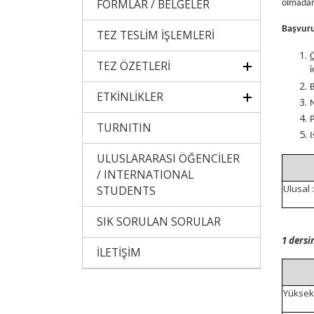
FORMLAR / BELGELER
olmadan 
Başvuru
TEZ TESLİM İŞLEMLERİ
TEZ ÖZETLERİ
i
ETKİNLİKLER
N
P
TURNITIN
I
ULUSLARARASI ÖĞENCİLER
/ INTERNATIONAL
Ulusal 
STUDENTS
SIK SORULAN SORULAR
1 dersi
İLETİŞİM
Yüksek