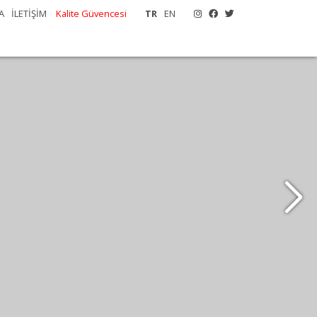
A
İLETİŞİM
Kalite Güvencesi
TR
EN