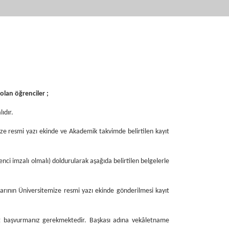
olan öğrenciler ;
ıdır.
ize resmi yazı ekinde ve Akademik takvimde belirtilen kayıt
i imzalı olmalı) doldurularak aşağıda belirtilen belgelerle
rının Üniversitemize resmi yazı ekinde gönderilmesi kayıt
at
başvurmanız gerekmektedir. Başkası adına vekâletname