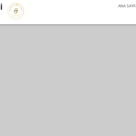
İ
ANA SAYF