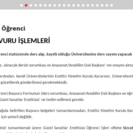
 Öğrenci
VURU İŞLEMLERİ
renci statüsünde ders alıp, kayıtlı olduğu Üniversitesine ders sayımı yapacak 
e, alınacak dersin sorumlusu ve Anasanat/Anabilim Dalı Başkanı’ nın onayını almal
rdından, kendi Üniversitelerinin Enstitü Yönetim Kurulu Kararının, Üniversitem
i gözetilerek gönderilmesi gerekmektedir.
enci Başvuru Formunun (ders sorumlusu, Anasanat/Anabilm Dalı Başkanı ve öğrenc
 Güzel Sanatlar Enstitüsü’ ne teslim edilmesi gerekir.
ağıda belirtilen Başvuru belgeleri tamamlanmadan, Enstitü Yönetim Kurulu Kara
 için yeterli değildir.
rinizi tamamlamak üzere Güzel Sanatlar Enstitüsü Öğrenci İşleri ofisine
bizz