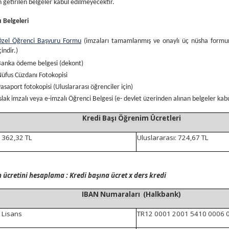
getirilen belgeler kabul edilmeyecektir.
 Belgeleri
Özel Öğrenci Başvuru Formu
(imzaları tamamlanmış ve onaylı üç nüsha formun b
çindir.)
Banka ödeme belgesi (dekont)
üfus Cüzdanı Fotokopisi
asaport fotokopisi (Uluslararası öğrenciler için)
slak imzalı veya e-imzalı Öğrenci Belgesi (e- devlet üzerinden alınan belgeler kab
Kredi Başı Öğrenim Ücretleri
: 362,32 TL
Uluslararası: 724,67 TL
n ücretini hesaplama : Kredi başına ücret x ders kredi
IBAN Numaraları (Halkbank)
 Lisans
TR12 0001 2001 5410 0006 