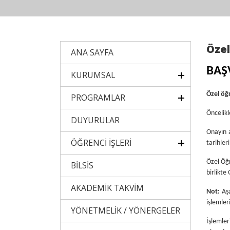
Özel
ANA SAYFA
BAŞ
KURUMSAL
Özel öğ
PROGRAMLAR
Öncelikl
DUYURULAR
Onayın a
ÖĞRENCİ İŞLERİ
tarihler
Özel Öğr
BİLSİS
birlikte
AKADEMİK TAKVİM
Not:
Aş
işlemleri
YÖNETMELİK / YÖNERGELER
İşlemle