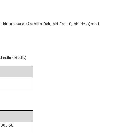
iri Anasanat/Anabilim Dalı, biri Enstitü, biri de öğrenci
ul edilmektedir.)
0003 58