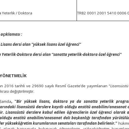
 Yeterlik / Doktora
TR82 0001 2001 5410 0006 
açıklaması :
Lisans dersi alan “yüksek lisans özel öğrenci”
 Yeterlik-Doktora dersi alan “sanatta yeterlik-doktora özel öğrenci”
İ YÖNETMELİK
n 2016 tarihli ve 29690 sayılı Resmî Gazete’de yayımlanan “
Lisansüstü
ıkrası değiştirilmiştir.
ğlamda
, “
Bir yüksek lisans, doktora ya da sanatta yeterlik progra
rındaki lisansüstü derslere kayıtlı olduğu enstitü anabilim/anasanat d
lir. Lisansüstü derslere kabul edilen öğrencilerin özel öğrenci olarak a
 olduğu enstitü anabilim/anasanat dalı başkanlığı tarafından yürütülü
r yükseköğretim kurumlarının senatoları tarafından belirlenir.
”
hükmü 
” olarak başvuruda bulunacak öğrencilerin, yükseköğretim kurumları