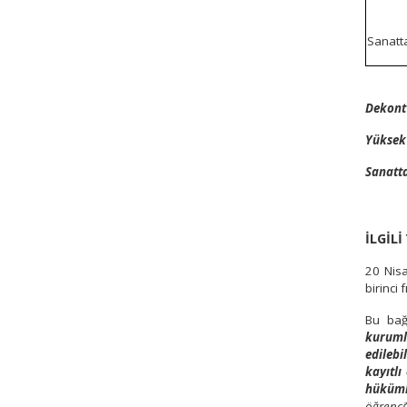
Sanatta
Dekont 
Yüksek 
Sanatta
İLGİL
20 Nisa
birinci f
Bu ba
kurumla
edilebi
kayıtlı
hükümle
öğrenci