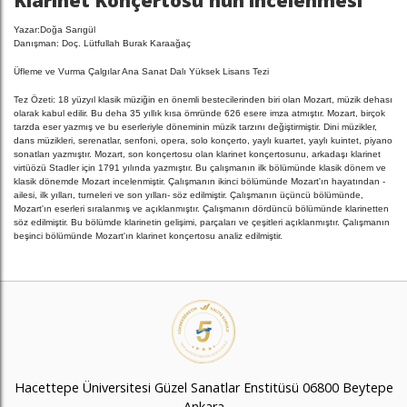
Klarinet Konçertosu'nun incelenmesi
Yazar:Doğa Sarıgül
Danışman: Doç. Lütfullah Burak Karaağaç
Üfleme ve Vurma Çalgılar Ana Sanat Dalı Yüksek Lisans Tezi
Tez Özeti: 18 yüzyıl klasik müziğin en önemli bestecilerinden biri olan Mozart, müzik dehası
olarak kabul edilir. Bu deha 35 yıllık kısa ömründe 626 esere imza atmıştır. Mozart, birçok
tarzda eser yazmış ve bu eserleriyle döneminin müzik tarzını değiştirmiştir. Dini müzikler,
dans müzikleri, serenatlar, senfoni, opera, solo konçerto, yaylı kuartet, yaylı kuintet, piyano
sonatları yazmıştır. Mozart, son konçertosu olan klarinet konçertosunu, arkadaşı klarinet
virtüözü Stadler için 1791 yılında yazmıştır. Bu çalışmanın ilk bölümünde klasik dönem ve
klasik dönemde Mozart incelenmiştir. Çalışmanın ikinci bölümünde Mozart'ın hayatından -
ailesi, ilk yılları, turneleri ve son yılları- söz edilmiştir. Çalışmanın üçüncü bölümünde,
Mozart'ın eserleri sıralanmış ve açıklanmıştır. Çalışmanın dördüncü bölümünde klarinetten
söz edilmiştir. Bu bölümde klarinetin gelişimi, parçaları ve çeşitleri açıklanmıştır. Çalışmanın
beşinci bölümünde Mozart'ın klarinet konçertosu analiz edilmiştir.
Hacettepe Üniversitesi Güzel Sanatlar Enstitüsü 06800 Beytepe
Ankara